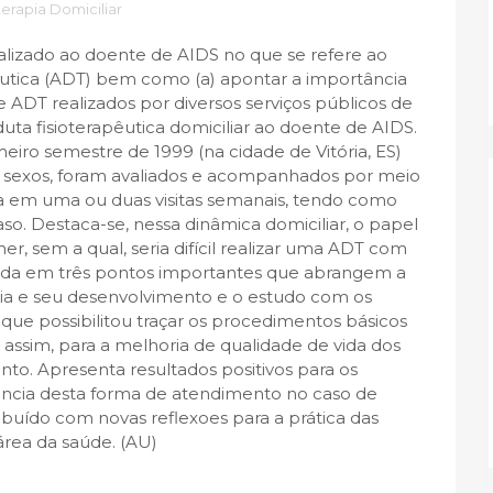
terapia Domiciliar
ealizado ao doente de AIDS no que se refere ao
êutica (ADT) bem como (a) apontar a importância
 ADT realizados por diversos serviços públicos de
ta fisioterapêutica domiciliar ao doente de AIDS.
eiro semestre de 1999 (na cidade de Vitória, ES)
s sexos, foram avaliados e acompanhados por meio
da em uma ou duas visitas semanais, tendo como
so. Destaca-se, nessa dinâmica domiciliar, o papel
r, sem a qual, seria difícil realizar uma ADT com
urada em três pontos importantes que abrangem a
pia e seu desenvolvimento e o estudo com os
o que possibilitou traçar os procedimentos básicos
, assim, para a melhoria de qualidade de vida dos
to. Apresenta resultados positivos para os
tância desta forma de atendimento no caso de
buído com novas reflexoes para a prática das
área da saúde. (AU)