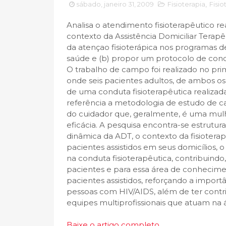
sábado, janeiro 31, 2009
Fisioterapia
,
Fisio
Analisa o atendimento fisioterapêutico r
contexto da Assistência Domiciliar Terap
da atençao fisioterápica nos programas de
saúde e (b) propor um protocolo de condu
O trabalho de campo foi realizado no prim
onde seis pacientes adultos, de ambos o
de uma conduta fisioterapêutica realiza
referência a metodologia de estudo de ca
do cuidador que, geralmente, é uma mulhe
eficácia. A pesquisa encontra-se estrut
dinâmica da ADT, o contexto da fisiotera
pacientes assistidos em seus domicílios, 
na conduta fisioterapêutica, contribuindo
pacientes e para essa área de conhecimen
pacientes assistidos, reforçando a impor
pessoas com HIV/AIDS, além de ter contri
equipes multiprofissionais que atuam na 
Baixe o artigo completo