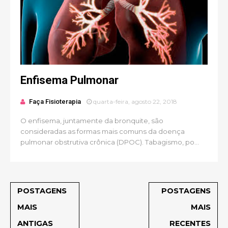
Enfisema Pulmonar
Faça Fisioterapia
quarta-feira, agosto 22, 2018
O enfisema, juntamente da bronquite, são
consideradas as formas mais comuns da doença
pulmonar obstrutiva crônica (DPOC). Tabagismo, po...
POSTAGENS
POSTAGENS
MAIS
MAIS
ANTIGAS
RECENTES